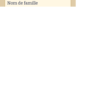
Nom de famille
Prénom
Email
*
S'abonner
Je souhaite m’abonner à votre liste de 
diffusion.
*
En partenariat avec :